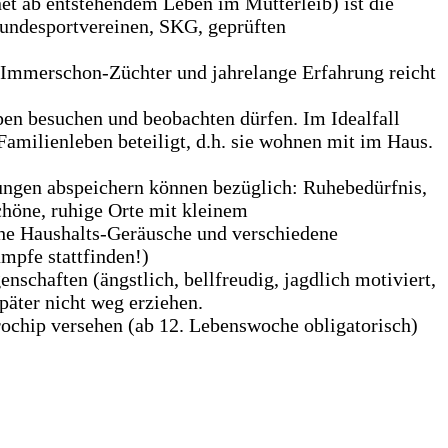
et ab entstehendem Leben im Mutterleib) ist die
 Hundesportvereinen, SKG, geprüften
 Immerschon-Züchter und jahrelange Erfahrung reicht
pen besuchen und beobachten dürfen. Im Idealfall
milienleben beteiligt, d.h. sie wohnen mit im Haus.
fungen abspeichern können bezüglich: Ruhebedürfnis,
chöne, ruhige Orte mit kleinem
che Haushalts-Geräusche und verschiedene
ämpfe stattfinden!)
nschaften (ängstlich, bellfreudig, jagdlich motiviert,
später nicht weg erziehen.
rochip versehen (ab 12. Lebenswoche obligatorisch)