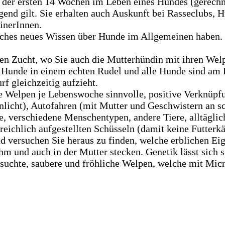
 der ersten 14 Wochen im Leben eines Hundes (gerechn
rägend gilt. Sie erhalten auch Auskunft bei Rasseclubs,
inerInnen.
zliches neues Wissen über Hunde im Allgemeinen haben.
hen Zucht, wo Sie auch die Mutterhündin mit ihren Wel
Hunde in einem echten Rudel und alle Hunde sind am Fa
f gleichzeitig aufzieht.
ie Welpen je Lebenswoche sinnvolle, positive Verknüp
licht), Autofahren (mit Mutter und Geschwistern an s
e, verschiedene Menschentypen, andere Tiere, alltägli
 reichlich aufgestellten Schüsseln (damit keine Futterk
d versuchen Sie heraus zu finden, welche erblichen Eige
 ihm und auch in der Mutter stecken. Genetik lässt sich 
ersuchte, saubere und fröhliche Welpen, welche mit Mic